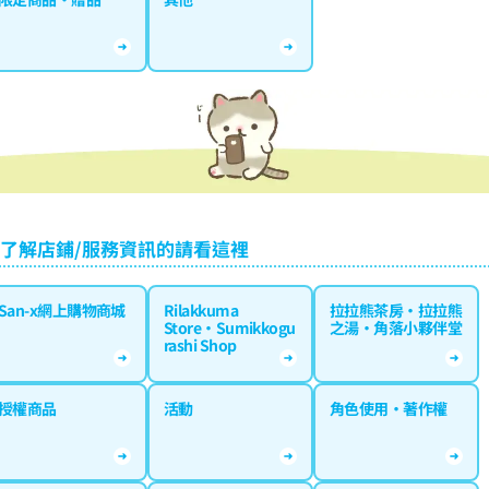
了解店鋪/服務資訊的請看這裡
San-x網上購物商城
Rilakkuma
拉拉熊茶房·拉拉熊
Store·Sumikkogu
之湯·角落小夥伴堂
rashi Shop
授權商品
活動
角色使用·著作權