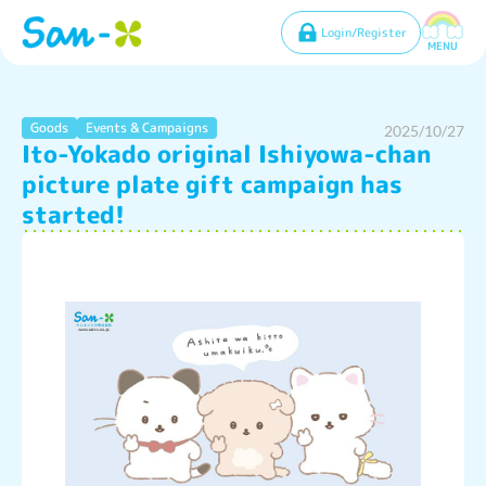
Login/Register
MENU
Goods
Events & Campaigns
2025/10/27
Ito-Yokado original Ishiyowa-chan
picture plate gift campaign has
started!