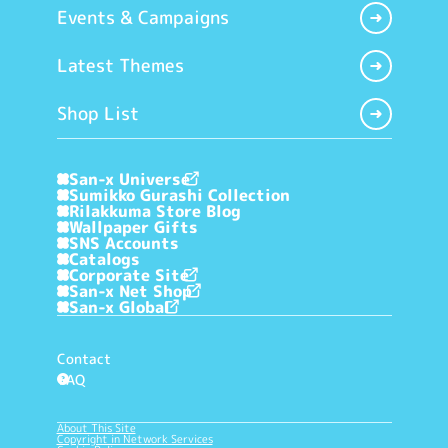
Events & Campaigns
Latest Themes
Shop List
San-x Universe
Sumikko Gurashi Collection
Rilakkuma Store Blog
Wallpaper Gifts
SNS Accounts
Catalogs
Corporate Site
San-x Net Shop
San-x Global
Contact
FAQ
?
About This Site
Copyright in Network Services