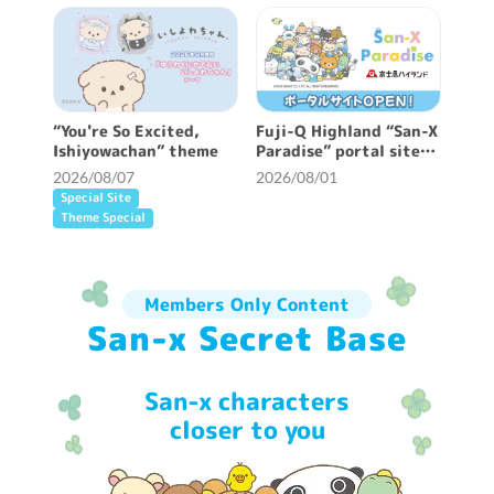
“You're So Excited,
Fuji-Q Highland “San-X
Ishiyowachan” theme
Paradise” portal site
opened!
2026/08/07
2026/08/01
Special Site
Theme Special
Members Only Content
San-x Secret Base
San-x characters
closer to you