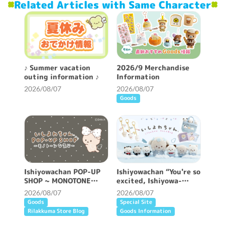
Related Articles with Same Character
♪ Summer vacation
2026/9 Merchandise
outing information ♪
Information
2026/08/07
2026/08/07
Goods
Ishiyowachan POP-UP
Ishiyowachan “You're so
SHOP ~ MONOTONE
excited, Ishiyowa-
FEELING ~ will be held!
chan” /Classic plush
2026/08/07
2026/08/07
toy miscellaneous
Goods
Special Site
goods
Rilakkuma Store Blog
Goods Information