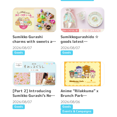
Sumikko Gurashi
Sumikkogurashido ☆
charms with sweets are
goods latest
now available ♪
information ♪
2026/08/07
2026/08/07
Goods
Goods
[Part 2] Introducing
Anime “Rilakkuma” x
Sumikko Gurashi's New
Brunch Park
Patterned Curtains ♪
collaboration cafe will
2026/08/07
2026/08/06
be held!
Goods
Goods
Events & Campaigns