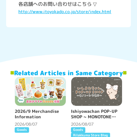
各店舗へのお問い合わせはこちら ▽
http://www.itoyokado.co.jp/store/index.html
Related Articles in Same Category
2026/9 Merchandise
Ishiyowachan POP-UP
Information
SHOP ~ MONOTONE
FEELING ~ will be held!
2026/08/07
2026/08/07
Goods
Goods
Rilakkuma Store Blog