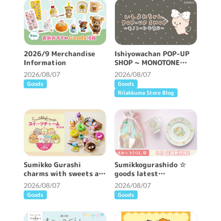
2026/9 Merchandise
Ishiyowachan POP-UP
Information
SHOP ~ MONOTONE
FEELING ~ will be held!
2026/08/07
2026/08/07
Goods
Goods
Rilakkuma Store Blog
Sumikko Gurashi
Sumikkogurashido ☆
charms with sweets are
goods latest
now available ♪
information ♪
2026/08/07
2026/08/07
Goods
Goods