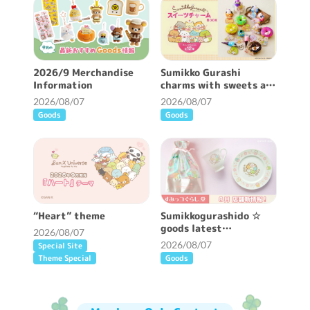
2026/9 Merchandise
Sumikko Gurashi
Information
charms with sweets are
now available ♪
2026/08/07
2026/08/07
Goods
Goods
“Heart” theme
Sumikkogurashido ☆
goods latest
2026/08/07
information ♪
2026/08/07
Special Site
Theme Special
Goods