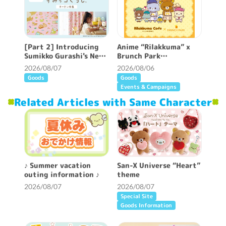
[Part 2] Introducing
Anime “Rilakkuma” x
Sumikko Gurashi's New
Brunch Park
Patterned Curtains ♪
collaboration cafe will
2026/08/07
2026/08/06
be held!
Goods
Goods
Events & Campaigns
Related Articles with Same Character
♪ Summer vacation
San-X Universe “Heart”
outing information ♪
theme
2026/08/07
2026/08/07
Special Site
Goods Information