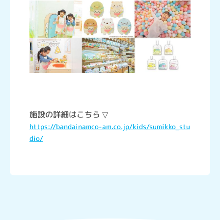
施設の詳細はこちら ▽
https://bandainamco-am.co.jp/kids/sumikko_stu
dio/