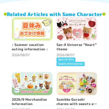
Related Articles with Same Character
♪ Summer vacation
San-X Universe “Heart”
outing information ♪
theme
2026/08/07
2026/08/07
Special Site
Goods Information
2026/9 Merchandise
Sumikko Gurashi
Information
charms with sweets are
now available ♪