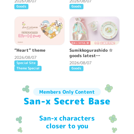
2026/08/07
2026/08/07
Goods
Goods
“Heart” theme
Sumikkogurashido ☆
goods latest
2026/08/07
information ♪
2026/08/07
Special Site
Theme Special
Goods
Members Only Content
San-x Secret Base
San-x characters
closer to you