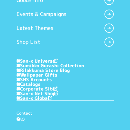
Goods Info
Events & Campaigns
Latest Themes
Shop List
San-x Universe
Sumikko Gurashi Collection
Rilakkuma Store Blog
Wallpaper Gifts
SNS Accounts
Catalogs
Corporate Site
San-x Net Shop
San-x Global
Contact
FAQ
?