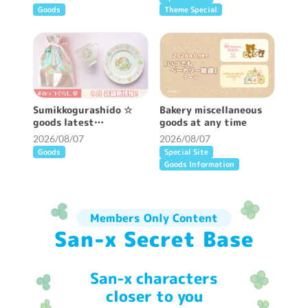
Goods
Theme Special
Sumikkogurashido ☆
Bakery miscellaneous
goods latest
goods at any time
information ♪
2026/08/07
2026/08/07
Goods
Special Site
Goods Information
Members Only Content
San-x Secret Base
San-x characters
closer to you