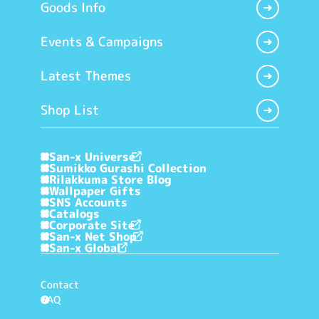
Goods Info
Events & Campaigns
Latest Themes
Shop List
San-x Universe
Sumikko Gurashi Collection
Rilakkuma Store Blog
Wallpaper Gifts
SNS Accounts
Catalogs
Corporate Site
San-x Net Shop
San-x Global
Contact
FAQ
?