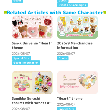
Goods
Goods
Events & Campaigns
Related Articles with Same Character
San-X Universe “Heart”
2026/9 Merchandise
theme
Information
2026/08/07
2026/08/07
Special Site
Goods
Goods Information
Sumikko Gurashi
“Heart” theme
charms with sweets are
2026/08/07
now available ♪
2026/08/07
Special Site