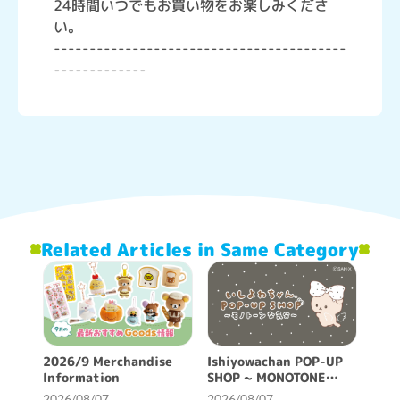
24時間いつでもお買い物をお楽しみくださ
い。
-----------------------------------------
-------------
Related Articles in Same Category
2026/9 Merchandise
Ishiyowachan POP-UP
Information
SHOP ~ MONOTONE
FEELING ~ will be held!
2026/08/07
2026/08/07