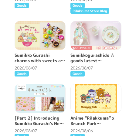
Goods
Goods
Rilakkuma Store Blog
Sumikko Gurashi
Sumikkogurashido ☆
charms with sweets are
goods latest
now available ♪
information ♪
2026/08/07
2026/08/07
Goods
Goods
[Part 2] Introducing
Anime “Rilakkuma” x
Sumikko Gurashi's New
Brunch Park
Patterned Curtains ♪
collaboration cafe will
2026/08/07
2026/08/06
be held!