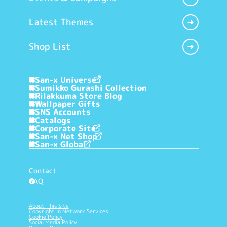
Latest Themes
Shop List
San-x Universe
Sumikko Gurashi Collection
Rilakkuma Store Blog
Wallpaper Gifts
SNS Accounts
Catalogs
Corporate Site
San-x Net Shop
San-x Global
Contact
FAQ
?
About This Site
Copyright in Network Services
Cookie Policy
Social Media Policy