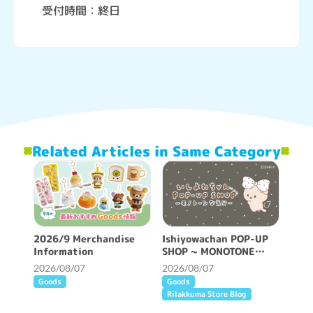
受付時間：終日
Related Articles in Same Category
2026/9 Merchandise
Ishiyowachan POP-UP
Information
SHOP ~ MONOTONE
FEELING ~ will be held!
2026/08/07
2026/08/07
Goods
Goods
Rilakkuma Store Blog