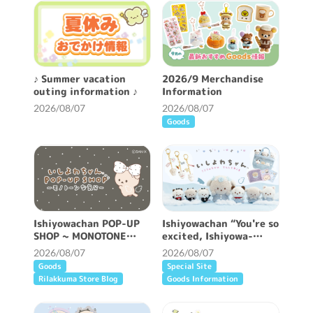
♪ Summer vacation
2026/9 Merchandise
outing information ♪
Information
2026/08/07
2026/08/07
Goods
Ishiyowachan POP-UP
Ishiyowachan “You're so
SHOP ~ MONOTONE
excited, Ishiyowa-
FEELING ~ will be held!
chan” /Classic plush
2026/08/07
2026/08/07
toy miscellaneous
Goods
Special Site
goods
Rilakkuma Store Blog
Goods Information