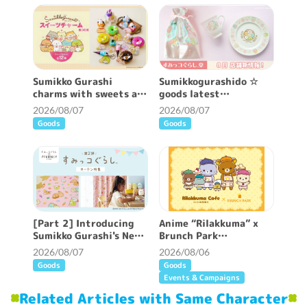
Sumikko Gurashi
Sumikkogurashido ☆
charms with sweets are
goods latest
now available ♪
information ♪
2026/08/07
2026/08/07
Goods
Goods
[Part 2] Introducing
Anime “Rilakkuma” x
Sumikko Gurashi's New
Brunch Park
Patterned Curtains ♪
collaboration cafe will
2026/08/07
2026/08/06
be held!
Goods
Goods
Events & Campaigns
Related Articles with Same Character