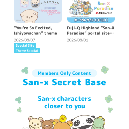
“You're So Excited,
Fuji-Q Highland “San-X
Ishiyowachan” theme
Paradise” portal site
opened!
2026/08/07
2026/08/01
Special Site
Theme Special
Members Only Content
San-x Secret Base
San-x characters
closer to you