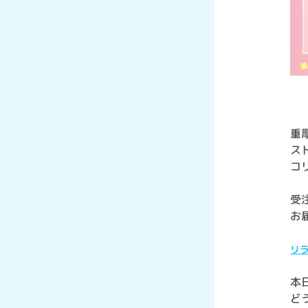
重
ス
コ
受注
お
リ
本
ど