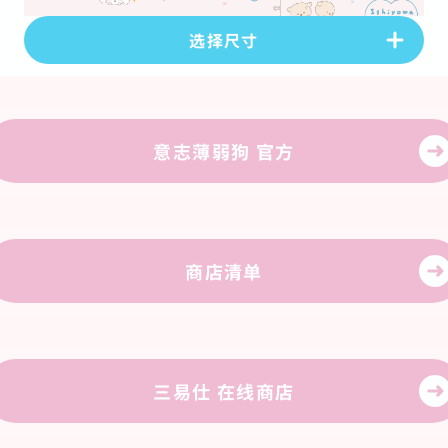
选择尺寸
PC版
(
1920
×
1080
px)
下载
意志薄弱狗 官方
智能手机版
(
1080
×
1920
px)
下载
智能手机版
(
1179
×
2556
px)
商店清单
下载
三易仕 在线商店