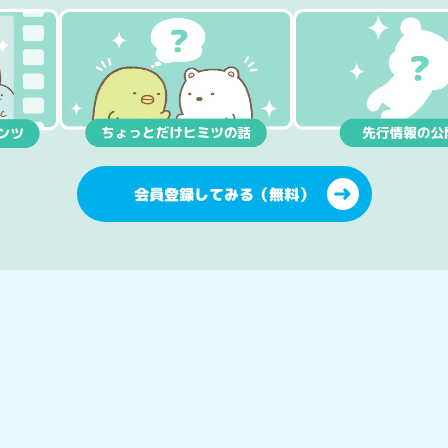
会員登録してみる（無料）