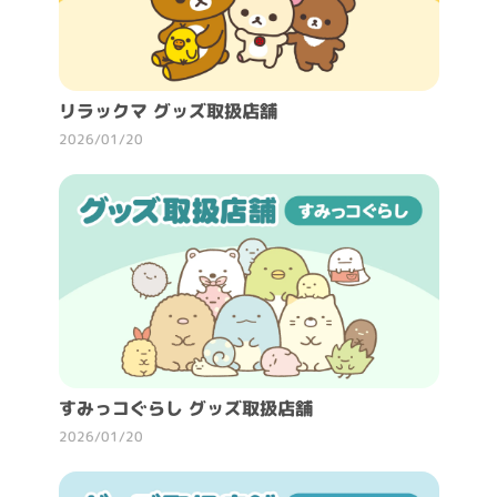
リラックマ グッズ取扱店舗
2026/01/20
すみっコぐらし グッズ取扱店舗
2026/01/20