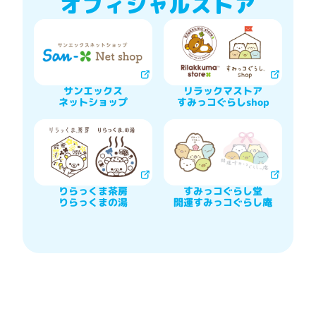
オフィシャルストア
サンエックス

リラックマストア

ネットショップ
すみっコぐらしshop
りらっくま茶房

すみっコぐらし堂

りらっくまの湯
開運すみっコぐらし庵