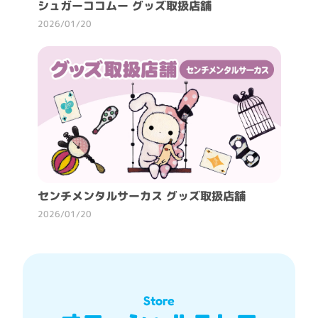
シュガーココムー グッズ取扱店舗
2026/01/20
センチメンタルサーカス グッズ取扱店舗
2026/01/20
Store