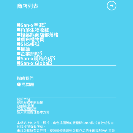
商店列表
San-x宇宙
角落生物收藏
輕鬆熊商店部落格
桌布禮物頁
SNS帳號
目錄
企業網站
San-x網路商店
San-x Global
聯絡我們
常見問題
?
關於本站
網路服務中的版權
Cookie政策
社群媒體政策
個人資訊處理基本方針
本網站上的文件、照片、角色插圖等的版權歸San-x株式會社或各自
的版權所有者所有。
未經版權所有者許可，複製或修改這些版權作品的全部或部分內容是