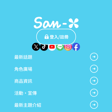
下載
智慧型手機版
(
1080
×
1920
px)
下載
智慧型手機版
(
1179
×
2556
px)
登入/註冊
下載
最新話題
角色廣場
商品資訊
活動・宣傳
最新主題介紹