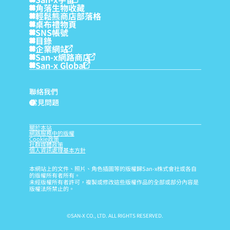
角落生物收藏
輕鬆熊商店部落格
桌布禮物頁
SNS帳號
目錄
企業網站
San-x網路商店
San-x Global
聯絡我們
常見問題
?
關於本站
網路服務中的版權
Cookie政策
社群媒體政策
個人資訊處理基本方針
本網站上的文件、照片、角色插圖等的版權歸San-x株式會社或各自
的版權所有者所有。
未經版權所有者許可，複製或修改這些版權作品的全部或部分內容是
版權法所禁止的。
©SAN-X CO., LTD. ALL RIGHTS RESERVED.