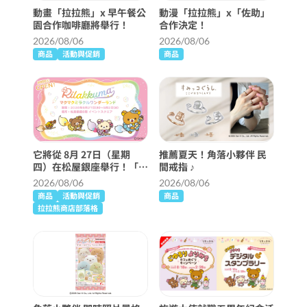
動畫「拉拉熊」x 早午餐公
動漫「拉拉熊」x「佐助」
園合作咖啡廳將舉行！
合作決定！
2026/08/06
2026/08/06
商品
活動與促銷
商品
它將從 8月 27日（星期
推薦夏天！角落小夥伴 民
四）在松屋銀座舉行！「麥
間戒指 ♪
克奇蹟仙境」詳細信息 ♪
2026/08/06
2026/08/06
商品
活動與促銷
商品
拉拉熊商店部落格