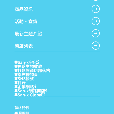
商品資訊
活動・宣傳
最新主題介紹
商店列表
San-x宇宙
角落生物收藏
輕鬆熊商店部落格
桌布禮物頁
SNS帳號
目錄
企業網站
San-x網路商店
San-x Global
聯絡我們
常見問題
?