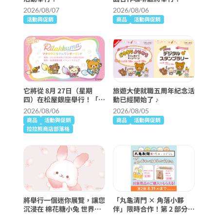
2026/08/07
2026/08/06
活動與促銷
商品
活動與促銷
它將從 8月 27日（星期
旅遊大使就職五周年紀念活
四）在松屋銀座舉行！「麥
動已經開始了 ♪
克奇蹟仙境」詳細信息 ♪
2026/08/06
2026/08/05
商品
活動與促銷
商品
活動與促銷
拉拉熊商店部落格
將舉行一個迷你展覽，讓您
「丸龜清門 × 角落小夥
沉浸在 棉花糖小兔 世界
伴」限時合作！第 2 部分已
中！
經開始了！