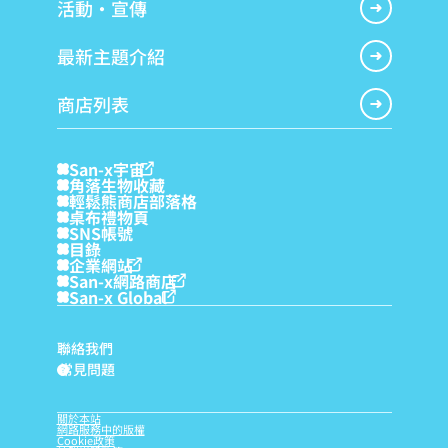
活動・宣傳
最新主題介紹
商店列表
San-x宇宙
角落生物收藏
輕鬆熊商店部落格
桌布禮物頁
SNS帳號
目錄
企業網站
San-x網路商店
San-x Global
聯絡我們
常見問題
?
關於本站
網路服務中的版權
Cookie政策