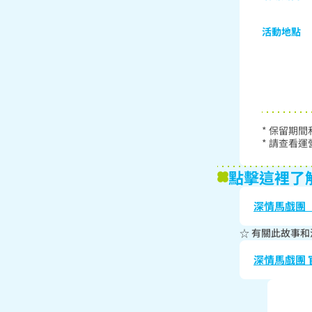
活動地點
* 保留期
點擊這裡了解
深情馬戲團「On 
☆ 有關此故事和
深情馬戲團 官