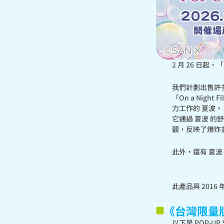
2 月 26 日
我們計劃出售許
「On a Night
力工作的 夏波。

它通過 夏波 
觀，反映了爆炸
此外，還有 夏波
此產品與 201
《台灣限量
以下是 POP-U