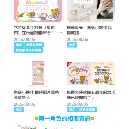
它將從 8月 27日（星期
推薦夏天！角落小夥伴 民
四）在松屋銀座舉行！「麥
間戒指 ♪
克奇蹟仙境」詳細信息 ♪
2026/08/06
2026/08/06
商品
活動與促銷
商品
拉拉熊商店部落格
角落小夥伴 即時照片風格
旅遊大使就職五周年紀念活
卡發售 ☆
動已經開始了 ♪
2026/08/06
2026/08/05
商品
商品
活動與促銷
同一角色的相關資訊