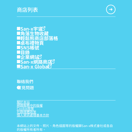
商店列表
San-x宇宙
角落生物收藏
輕鬆熊商店部落格
桌布禮物頁
SNS帳號
目錄
企業網站
San-x網路商店
San-x Global
聯絡我們
常見問題
?
關於本站
網路服務中的版權
Cookie政策
社群媒體政策
個人資訊處理基本方針
本網站上的文件、照片、角色插圖等的版權歸San-x株式會社或各自
的版權所有者所有。