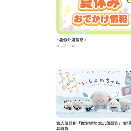
♪ 暑假外遊信息 ♪
2026/08/07
意志薄弱狗「你太興奮 意志薄弱狗」/經
具雜貨