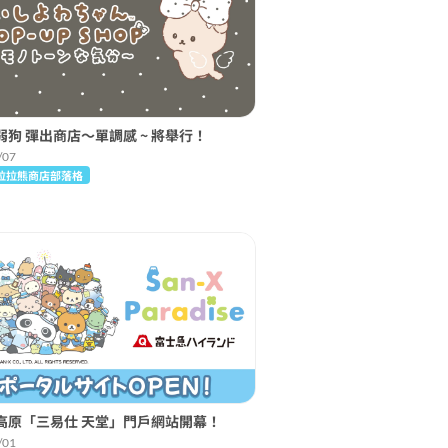
弱狗 彈出商店〜單調感 ~ 將舉行！
/07
拉拉熊商店部落格
高原「三易仕 天堂」門戶網站開幕！
/01