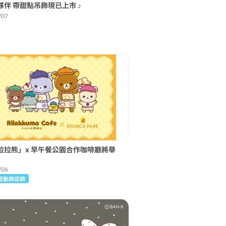
夥伴 帶甜點吊飾現已上市 ♪
/07
拉拉熊」x 早午餐公園合作咖啡廳將舉
/06
活動與促銷