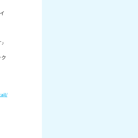
イ
♪
ック
ail/