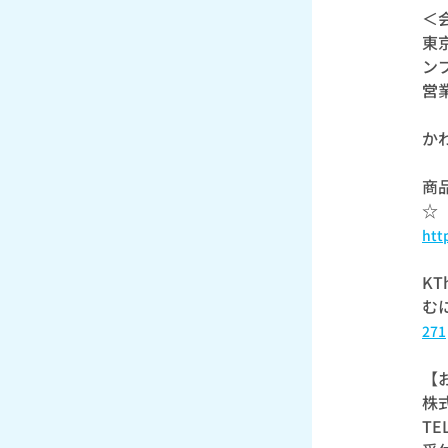
＜
東
ン
営業
か
商
☆
htt
KT
む
271
【
株式
TE