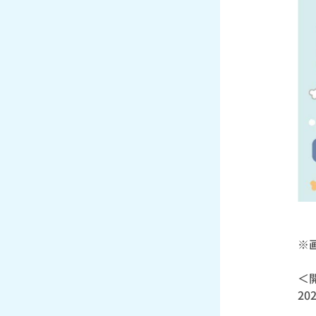
※
＜
20