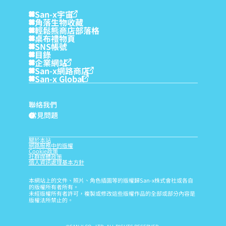
San-x宇宙
角落生物收藏
輕鬆熊商店部落格
桌布禮物頁
SNS帳號
目錄
企業網站
San-x網路商店
San-x Global
聯絡我們
常見問題
?
關於本站
網路服務中的版權
Cookie政策
社群媒體政策
個人資訊處理基本方針
本網站上的文件、照片、角色插圖等的版權歸San-x株式會社或各自
的版權所有者所有。
未經版權所有者許可，複製或修改這些版權作品的全部或部分內容是
版權法所禁止的。