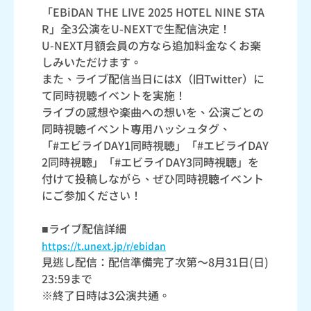
「EBiDAN THE LIVE 2025 HOTEL NINE STA
R」全3公演をU-NEXTで生配信決定！
U-NEXT月額会員の方なら追加料金なくお楽
しみいただけます。
また、ライブ配信当日にはX（旧Twitter）に
て同時視聴イベントを実施！
ライブの感想や楽曲への想いを、公演ごとの
同時視聴イベント専用ハッシュタグ、
「#エビライDAY1同時視聴」「#エビライDAY
2同時視聴」「#エビライDAY3同時視聴」を
付けて投稿しながら、ぜひ同時視聴イベント
にご参加ください！
■ライブ配信詳細
https://t.unext.jp/r/ebidan
見逃し配信：配信準備完了次第～8月31日(日)
23:59まで
※終了日時は3公演共通。