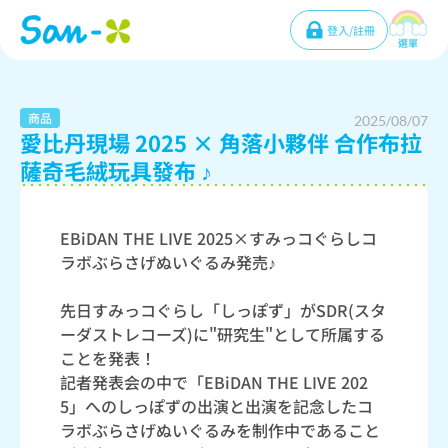
登入/註冊
選單
商品
2025/08/07
愛比丹現場 2025 × 角落小夥伴 合作布拉
薩奇毛絨玩具發布 ♪
EBiDAN THE LIVE 2025×すみっコぐらしコ
ラボぶらさげぬいぐるみ発売♪
先日すみっコぐらし「しっぽず」がSDR(スタ
ーダストレコーズ)に"研究生"として所属する
ことを発表！
記者発表会の中で「EBiDAN THE LIVE 202
5」へのしっぽずの出演と出演を記念したコ
ラボぶらさげぬいぐるみを制作中であること