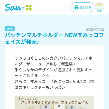
登入/註冊
選單
商品
2025/07/22
パッチンマルチホルダー NEWすみっコフ
ェイスが発売♪
すみっコぐらしのシカクいパッチンマルチホ
ルダーがリニューアルして新登場。
手やおなかのデザインが追加され、更にキュ
ートになりました☆
さらに「すみっコ」「みにっコ」Vol.2には待
望のキャラクターもいっぱい！