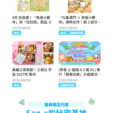
8月 在這裡！「角落小夥
「丸龜清門 × 角落小夥
伴」和「拉拉熊」獎品 ☆
伴」限時合作！第 2 部分已
經開始了！
2026/08/05
2026/08/04
商品
商品
活動與促銷
美麗之家原創！三易仕 宇
[恭喜 ☆ 超過 8.5 萬 DL] 舉
宙 2027年 尾切
行「蘇美住美」大感謝活動
♪
2026/08/04
2026/08/04
商品
活動與促銷
會員限定內容
San-x的秘密基地