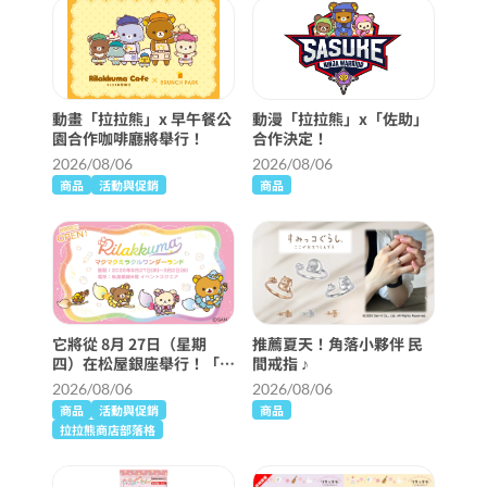
動畫「拉拉熊」x 早午餐公
動漫「拉拉熊」x「佐助」
園合作咖啡廳將舉行！
合作決定！
2026/08/06
2026/08/06
商品
活動與促銷
商品
它將從 8月 27日（星期
推薦夏天！角落小夥伴 民
四）在松屋銀座舉行！「麥
間戒指 ♪
克奇蹟仙境」詳細信息 ♪
2026/08/06
2026/08/06
商品
活動與促銷
商品
拉拉熊商店部落格