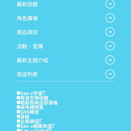
最新話題
角色廣場
商品資訊
活動・宣傳
最新主題介紹
商店列表
San-x宇宙
角落生物收藏
輕鬆熊商店部落格
桌布禮物頁
SNS帳號
目錄
企業網站
San-x網路商店
San-x Global