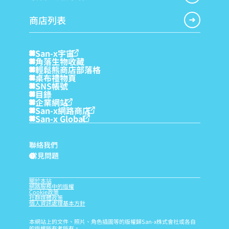
商店列表
San-x宇宙
角落生物收藏
輕鬆熊商店部落格
桌布禮物頁
SNS帳號
目錄
企業網站
San-x網路商店
San-x Global
聯絡我們
常見問題
?
關於本站
網路服務中的版權
Cookie政策
社群媒體政策
個人資訊處理基本方針
本網站上的文件、照片、角色插圖等的版權歸San-x株式會社或各自
的版權所有者所有。