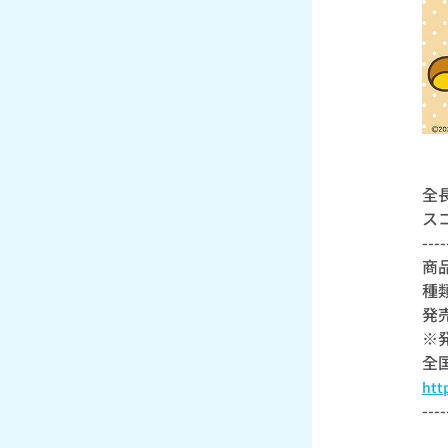
全
ス
----
商
種
発
※
全
htt
----