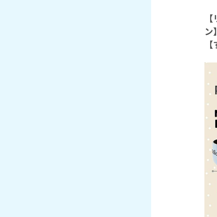
【
ン
【