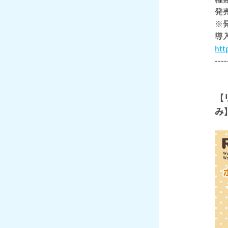
発
※
導
htt
----
【
み