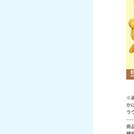
※
か
ラ
----
商
種