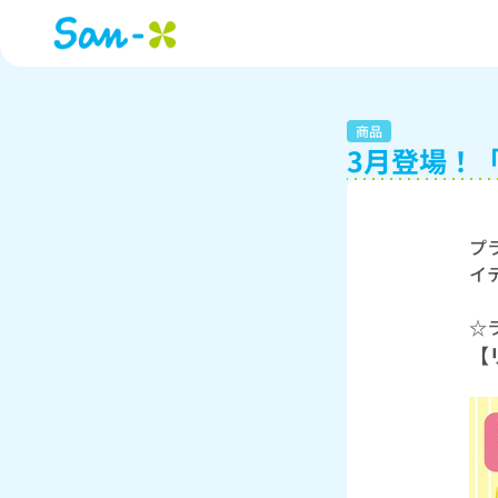
商品
3月登場！
プ
イ
☆
【