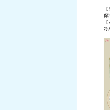
【
保
【
冷