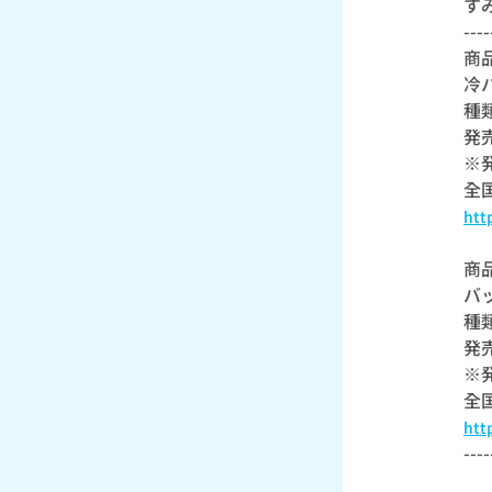
す
----
商
冷
種
発
※
全
htt
商
バ
種
発
※
全
htt
----