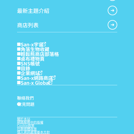
最新主題介紹
商店列表
San-x宇宙
角落生物收藏
輕鬆熊商店部落格
桌布禮物頁
SNS帳號
目錄
企業網站
San-x網路商店
San-x Global
聯絡我們
常見問題
?
關於本站
網路服務中的版權
Cookie政策
社群媒體政策
個人資訊處理基本方針