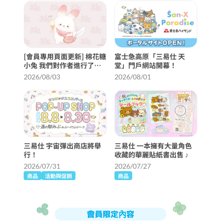
[會員專用頁面更新] 棉花糖
富士急高原「三易仕 天
小兔 我們對作者進行了採
堂」門戶網站開幕！
訪 ♪
2026/08/03
2026/08/01
三易仕 宇宙彈出商店將舉
三易仕 一本擁有大量角色
行！
收藏的華麗貼紙書出售 ♪
2026/07/31
2026/07/27
商品
活動與促銷
商品
會員限定內容