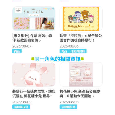
[第 2 部分] 介紹 角落小夥
動畫「拉拉熊」x 早午餐公
伴 新款圖案窗簾 ♪
園合作咖啡廳將舉行！
2026/08/07
2026/08/06
商品
商品
活動與促銷
同一角色的相關資訊
將舉行一個迷你展覽，讓您
棉花糖小兔 新產品發布慶
沉浸在 棉花糖小兔 世界
典！X 活動今天開始 ♪
中！
2026/08/05
2026/08/03
活動與促銷
活動與促銷