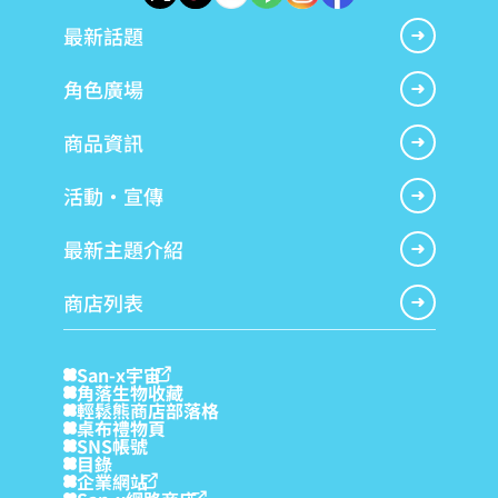
最新話題
角色廣場
商品資訊
活動・宣傳
最新主題介紹
商店列表
San-x宇宙
角落生物收藏
輕鬆熊商店部落格
桌布禮物頁
SNS帳號
目錄
企業網站