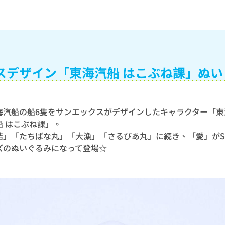
スデザイン「東海汽船 はこぶね課」ぬい
海汽船の船6隻をサンエックスがデザインしたキャラクター「東
船 はこぶね課」。
結」「たちばな丸」「大漁」「さるびあ丸」に続き、「愛」が
ズのぬいぐるみになって登場☆