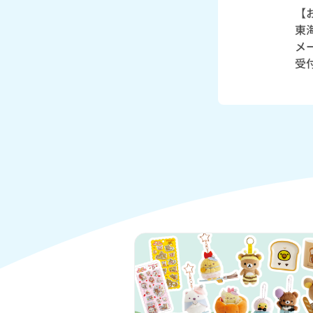
【
東
メー
受付