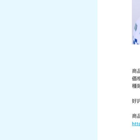
商
価格
種
好
商
htt