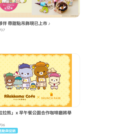
夥伴 帶甜點吊飾現已上市 ♪
/07
拉拉熊」x 早午餐公園合作咖啡廳將舉
/06
活動與促銷