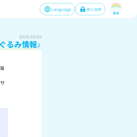
Language
登入/註冊
選單
2024/10/29
ぐるみ情報♪
海
Sサ