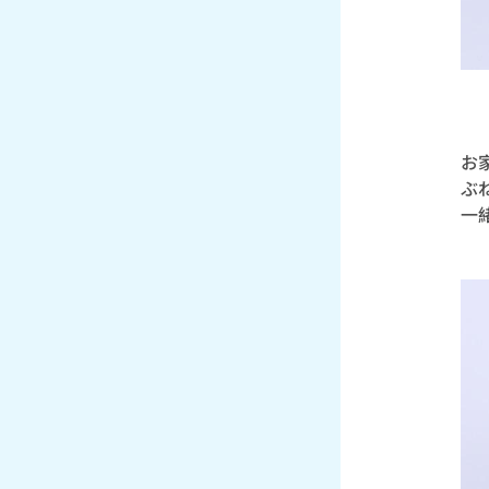
お
ぶ
一