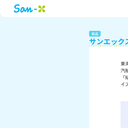
商品
サンエック
東
汽
「
イ