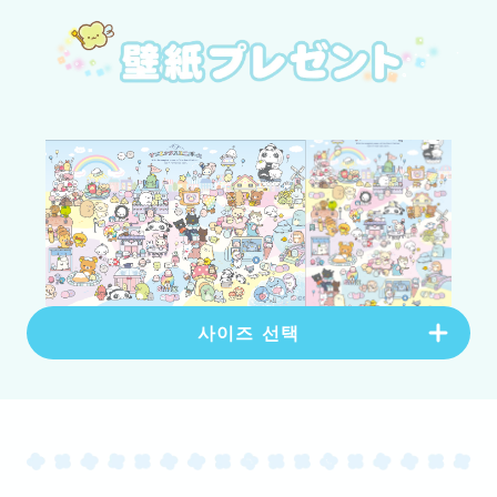
사이즈 선택
PC버전
(
1920
×
1080
px)
다운로드
스마트폰 버전
(
1080
×
1920
px)