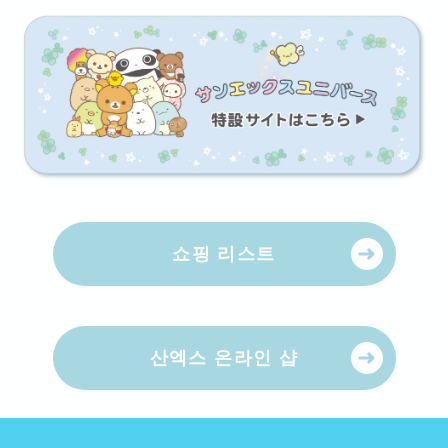
다운로드
스마트폰 버전
(
1179
×
2556
px)
다운로드
쇼핑 리스트
산엑스 온라인 샵