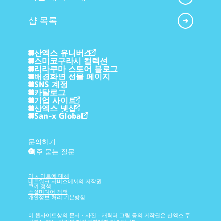
샵 목록
산엑스 유니버스
스미코구라시 컬렉션
리라쿠마 스토어 블로그
배경화면 선물 페이지
SNS 계정
카탈로그
기업 사이트
산엑스 넷샵
San-x Global
문의하기
자주 묻는 질문
?
이 사이트에 대해
네트워크 서비스에서의 저작권
쿠키 정책
소셜미디어 정책
개인정보 처리 기본방침
이 웹사이트상의 문서・사진・캐릭터 그림 등의 저작권은 산엑스 주