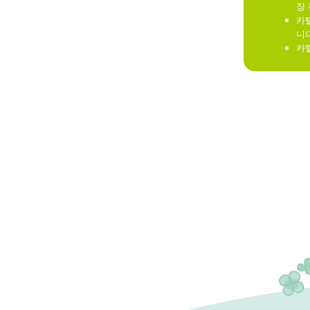
장
카탈
니다
카