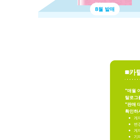
8월 발매
카
"매월 
탈로그
"판매 
확인하시
게
변경
게
기