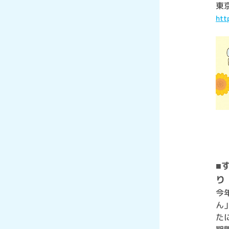
東京
htt
■
り
今
ん
た