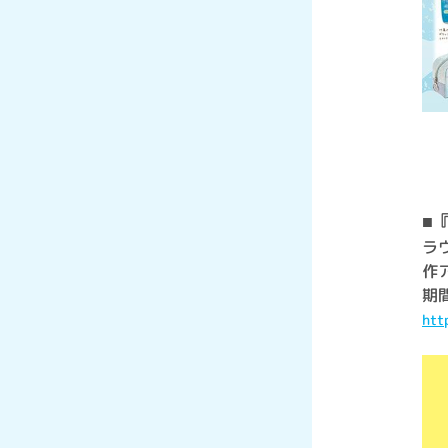
■
ラ
作
期間
htt