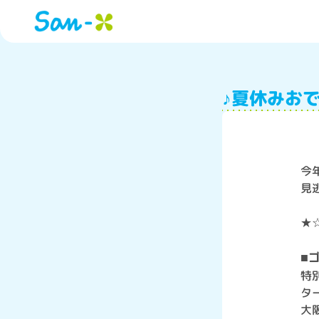
♪夏休みお
今
見
★
■
特
タ
大阪