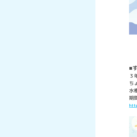
■
３
ち
水
期間
htt