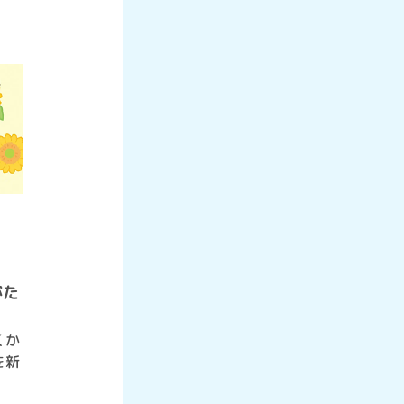
がた
くか
を新