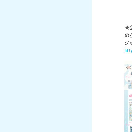
★
の
グ
htt