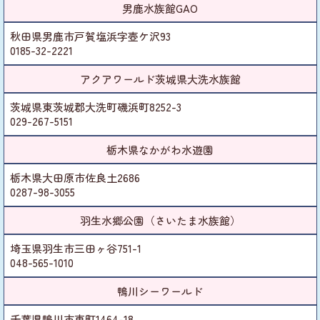
男鹿水族館GAO
秋田県男鹿市戸賀塩浜字壺ケ沢93
0185-32-2221
アクアワールド茨城県大洗水族館
茨城県東茨城郡大洗町磯浜町8252-3
029-267-5151
栃木県なかがわ水遊園
栃木県大田原市佐良土2686
0287-98-3055
羽生水郷公園（さいたま水族館）
埼玉県羽生市三田ヶ谷751-1
048-565-1010
鴨川シーワールド
千葉県鴨川市東町1464-18