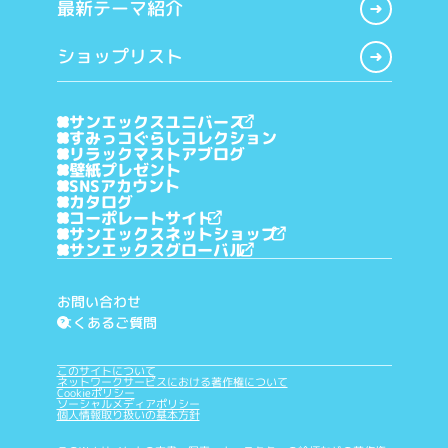
最新テーマ紹介
ショップリスト
サンエックスユニバース
すみっコぐらしコレクション
リラックマストアブログ
壁紙プレゼント
SNSアカウント
カタログ
コーポレートサイト
サンエックスネットショップ
サンエックスグローバル
お問い合わせ
よくあるご質問
?
このサイトについて
ネットワークサービスにおける著作権について
Cookieポリシー
ソーシャルメディアポリシー
個人情報取り扱いの基本方針