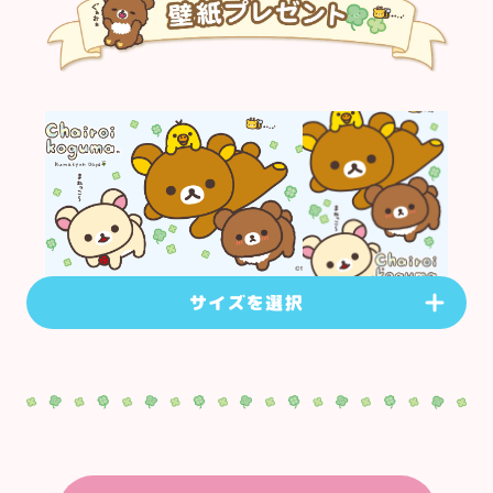
サイズを選択
PC版
(
1920
×
1080
px)
ダウンロードする
スマートフォン版
(
1080
×
1920
px)
ダウンロードする