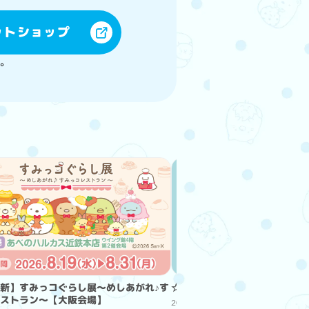
ットショップ
。
新】すみっコぐらし展～めしあがれ♪す
☆すみっコぐらしCAFE STAN
ストラン～【大阪会場】
2026/08/03