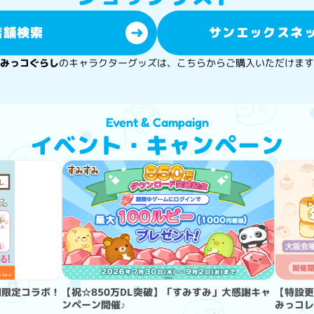
店舗検索
サンエックスネ
みっコぐらし
のキャラクター︎グッズは、
こちらからご購入いただけます
Event & Campaign
イベント・キャンペーン
間限定コラボ！
【祝☆850万DL突破】「すみすみ」大感謝キャ
【特設更
ンペーン開催♪
みっコレ