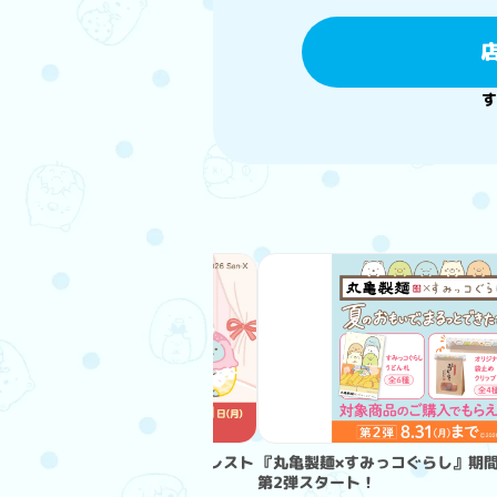
す
らし展～めしあがれ♪すみっコレスト
『丸亀製麺×すみっコぐらし』期
催決定☆★
第2弾スタート！