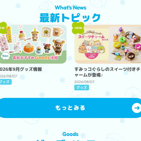
What's News
最新トピック
ew
new
2026年9月グッズ情報
すみっコぐらしのスイーツ付きチ
ャームが登場♪
026/08/07
グッズ
2026/08/07
グッズ
もっとみる
Goods