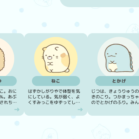
つ
ねこ
とかげ
こ。おに
はずかしがりやで体型を気
じつは、きょうりゅうの
9％。あぶ
にしている。気が弱く、よ
きのこり。つかまっちゃ
されちゃ
くすみっこをゆずってしま
のでとかげのふり。みん
う。
にはひみつ。