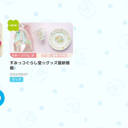
new
すみっコぐらし堂☆グッズ最新情
報♪
2026/08/07
グッズ