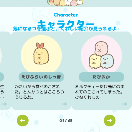
Character
キャラクター
気になるコを選ぶと、くわしい紹介が見られるよ♪
えびふらいのしっぽ
たぴおか
生
かたいから食べのこされ
ミルクティーだけ先にのま
う
た。とんかつとはこころつ
れてのこされてしまった。
な
うじる友。
ひねくれもの。
01
/
69