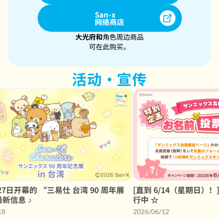
San-x
网络商店
大光府和
角色周边商品
可在此购买。
活动・宣传
7日开幕的 “三易仕 台湾 90 周年展
[直到 6/14（星期日）
最新信息 ♪
行中 ☆
18
2026/06/12