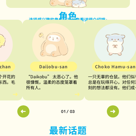
角色
选择感兴趣的角色，可以查看详细介绍哦♪
chan
Daijobu-san
Choko Hamu-san
个开花的
“Daikobu” 太恶心了。他
一只无辜的仓鼠。他们似
东西。毛
很慷慨，温柔的态度笼罩着
总是在玩得开心，对任何
所有人。
刻的想法都没有。他们成
结队地四处走动。
01
/
03
最新话题