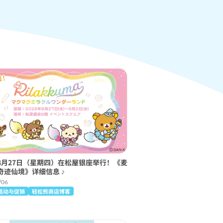
8月27日（星期四）在松屋银座举行！《麦
奇迹仙境》详细信息 ♪
/06
活动与促销
轻松熊商店博客