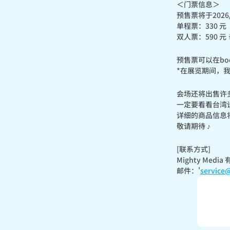
＜门票信息＞

预售票将于2026
单程票：330 元

双人票：590 元
预售票可以在book
*在展览期间，
会场还将出售许多
一定要看看台湾
详细的商品信息
敬请期待 ♪
[联系方式]

Mighty Media
邮件：'
service