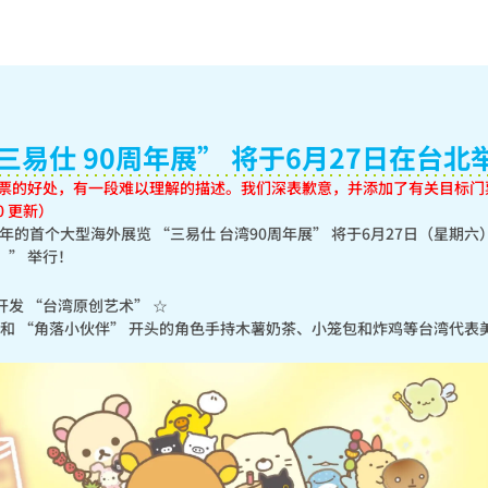
三易仕 90周年展” 将于6月27日在台北举
10 更新）
周年的首个大型海外展览 “三易仕 台湾90周年展” 将于6月27日（星期六
）” 举行！
发 “台湾原创艺术” ☆

” 和 “角落小伙伴” 开头的角色手持木薯奶茶、小笼包和炸鸡等台湾代表