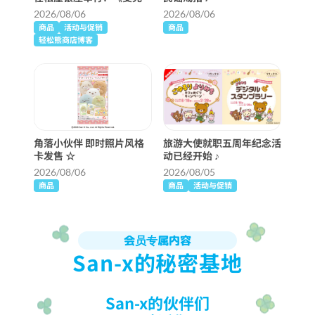
克奇迹仙境》详细信息 ♪
2026/08/06
2026/08/06
商品
活动与促销
商品
轻松熊商店博客
角落小伙伴 即时照片风格
旅游大使就职五周年纪念活
卡发售 ☆
动已经开始 ♪
2026/08/06
2026/08/05
商品
商品
活动与促销
会员专属内容
San-x的秘密基地
San-x的伙伴们