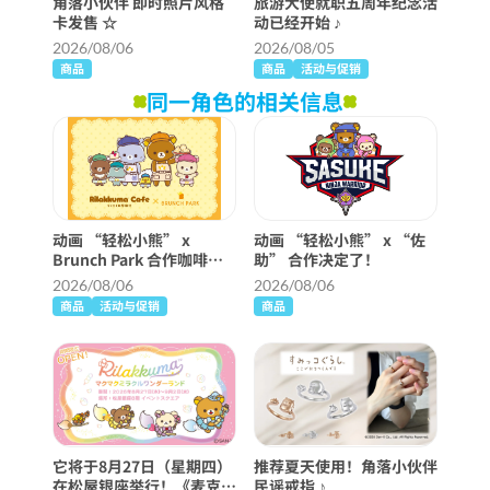
角落小伙伴 即时照片风格
旅游大使就职五周年纪念活
卡发售 ☆
动已经开始 ♪
2026/08/06
2026/08/05
商品
商品
活动与促销
同一角色的相关信息
动画 “轻松小熊” x
动画 “轻松小熊” x “佐
Brunch Park 合作咖啡厅
助” 合作决定了！
将举行！
2026/08/06
2026/08/06
商品
活动与促销
商品
它将于8月27日（星期四）
推荐夏天使用！角落小伙伴
在松屋银座举行！《麦克麦
民谣戒指 ♪