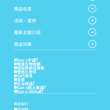
商品信息
活动・宣传
最新主题介绍
商店列表
San-x宇宙
角落生物收藏
轻松熊商店博客
壁纸礼物页
SNS账号
目录
企业网站
San-x网上商店
San-x Global
联系我们
常见问题
?