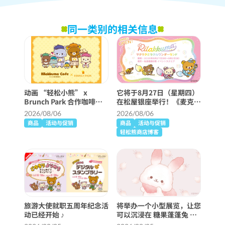
同一类别的相关信息
动画 “轻松小熊” x
它将于8月27日（星期四）
Brunch Park 合作咖啡厅
在松屋银座举行！《麦克麦
将举行！
克奇迹仙境》详细信息 ♪
2026/08/06
2026/08/06
商品
活动与促销
商品
活动与促销
轻松熊商店博客
旅游大使就职五周年纪念活
将举办一个小型展览，让您
动已经开始 ♪
可以沉浸在 糖果蓬蓬兔 的
世界中！