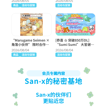
2026/08/05
2026/08/05
商品
活动与促销
活动与促销
“Marugame Seimen ×
[恭喜 ☆ 突破850万DL]
角落小伙伴” 限时合作！
“Sumi Sumi” 大答谢活
第 2 部分已经开始！
动举行 ♪
2026/08/04
2026/08/04
商品
活动与促销
活动与促销
会员专属内容
San-x的秘密基地
San-x的伙伴们
更贴近您