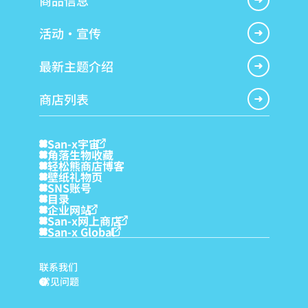
商品信息
活动・宣传
最新主题介绍
商店列表
San-x宇宙
角落生物收藏
轻松熊商店博客
壁纸礼物页
SNS账号
目录
企业网站
San-x网上商店
San-x Global
联系我们
常见问题
?