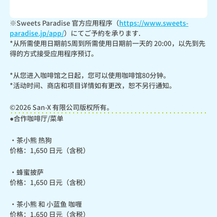
※Sweets Paradise 官方应用程序（
https://www.sweets-
paradise.jp/app/
）にてご予約を承ります.

*从所需使用日期前5周到所需使用日期前一天的 20:00，以先到先
得的方式接受应用程序预订。
*从您进入咖啡馆之日起，您可以使用咖啡馆80分钟。

*活动时间、商店和项目详情如有更改，恕不另行通知。
©2026 San-X 有限公司版权所有。
●合作咖啡厅/菜单
・茶小熊 热狗

价格：1,650 日元（含税）
・蜂蜜披萨

价格：1,650 日元（含税）
・茶小熊 和 小蓝鱼 咖喱

价格：1,650 日元（含税）