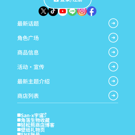
最新话题
角色广场
商品信息
活动・宣传
最新主题介绍
商店列表
San-x宇宙
角落生物收藏
轻松熊商店博客
壁纸礼物页
SNS账号