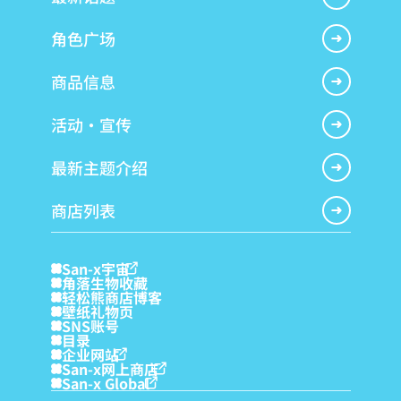
角色广场
商品信息
活动・宣传
最新主题介绍
商店列表
San-x宇宙
角落生物收藏
轻松熊商店博客
壁纸礼物页
SNS账号
目录
企业网站
San-x网上商店
San-x Global