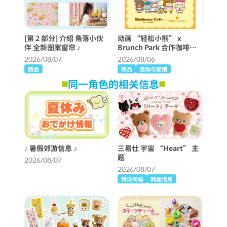
[第 2 部分] 介绍 角落小伙
动画 “轻松小熊” x
伴 全新图案窗帘 ♪
Brunch Park 合作咖啡厅
将举行！
2026/08/07
2026/08/06
商品
商品
活动与促销
同一角色的相关信息
♪ 暑假郊游信息 ♪
三易仕 宇宙 “Heart” 主
题
2026/08/07
2026/08/07
特设网站
商品信息