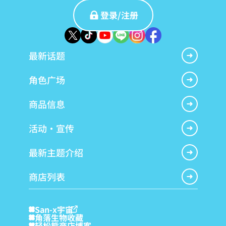
登录/注册
最新话题
角色广场
商品信息
活动・宣传
最新主题介绍
商店列表
San-x宇宙
角落生物收藏
轻松熊商店博客