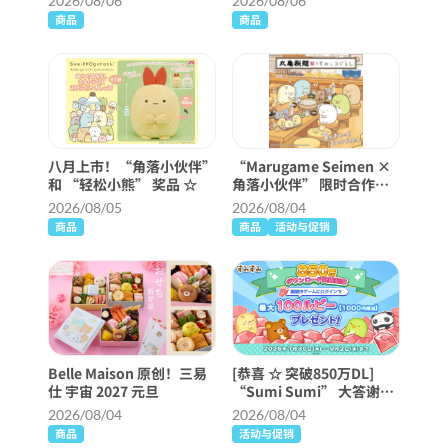
2026/08/06
2026/08/06
商品
商品
八月上市！“角落小伙伴”
“Marugame Seimen ×
和 “轻松小熊” 奖品 ☆
角落小伙伴” 限时合作！
第 2 部分已经开始！
2026/08/05
2026/08/04
商品
商品
活动与促销
Belle Maison 原创！三易
[恭喜 ☆ 突破850万DL]
仕 宇宙 2027 元旦
“Sumi Sumi” 大答谢活
动举行 ♪
2026/08/04
2026/08/04
商品
活动与促销