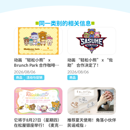
同一类别的相关信息
动画 “轻松小熊” x
动画 “轻松小熊” x “佐
Brunch Park 合作咖啡厅
助” 合作决定了！
将举行！
2026/08/06
2026/08/06
商品
活动与促销
商品
它将于8月27日（星期四）
推荐夏天使用！角落小伙伴
在松屋银座举行！《麦克麦
民谣戒指 ♪