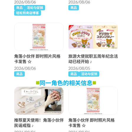
克奇迹仙境》详细信息 ♪
2026/08/06
2026/08/06
商品
活动与促销
商品
轻松熊商店博客
角落小伙伴 即时照片风格
旅游大使就职五周年纪念活
卡发售 ☆
动已经开始 ♪
2026/08/06
2026/08/05
商品
商品
活动与促销
同一角色的相关信息
推荐夏天使用！角落小伙伴
角落小伙伴 即时照片风格
民谣戒指 ♪
卡发售 ☆