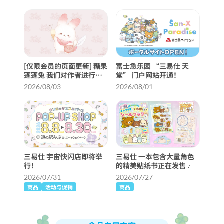
[仅限会员的页面更新] 糖果
富士急乐园 “三易仕 天
蓬蓬兔 我们对作者进行了
堂” 门户网站开通！
采访 ♪
2026/08/03
2026/08/01
三易仕 宇宙快闪店即将举
三易仕 一本包含大量角色
行！
的精美贴纸书正在发售 ♪
2026/07/31
2026/07/27
商品
活动与促销
商品