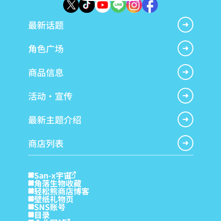
最新话题
角色广场
商品信息
活动・宣传
最新主题介绍
商店列表
San-x宇宙
角落生物收藏
轻松熊商店博客
壁纸礼物页
SNS账号
目录