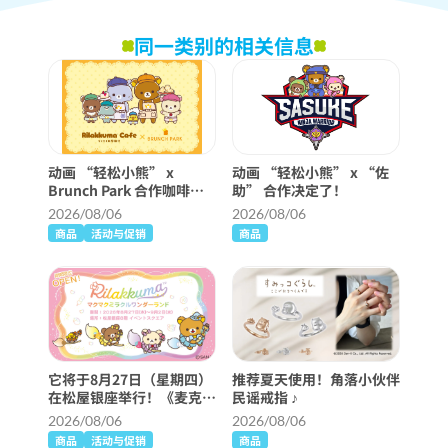
同一类别的相关信息
动画 “轻松小熊” x
动画 “轻松小熊” x “佐
Brunch Park 合作咖啡厅
助” 合作决定了！
将举行！
2026/08/06
2026/08/06
商品
活动与促销
商品
它将于8月27日（星期四）
推荐夏天使用！角落小伙伴
在松屋银座举行！《麦克麦
民谣戒指 ♪
克奇迹仙境》详细信息 ♪
2026/08/06
2026/08/06
商品
活动与促销
商品