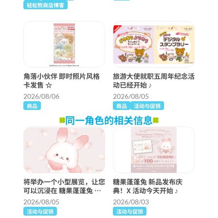
轻松熊商店博客
角落小伙伴 即时照片风格
旅游大使就职五周年纪念活
卡发售 ☆
动已经开始 ♪
2026/08/06
2026/08/05
商品
商品
活动与促销
同一角色的相关信息
将举办一个小型展览，让您
糖果蓬蓬兔 新品发布庆
可以沉浸在 糖果蓬蓬兔 的
典！X 活动今天开始 ♪
世界中！
2026/08/05
2026/08/03
活动与促销
活动与促销