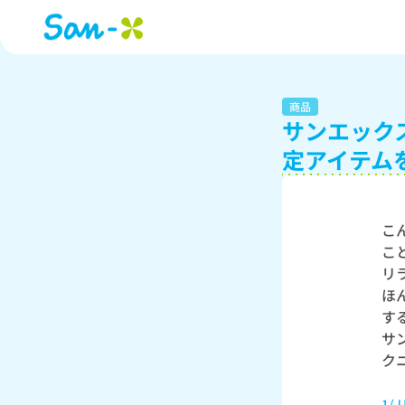
商品
サンエック
定アイテム
こ
こ
リ
ほ
す
サ
ク
1/