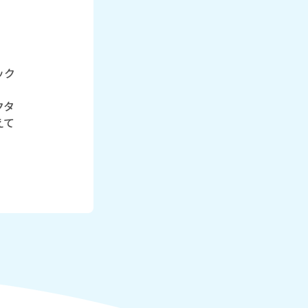
ック
クタ
えて