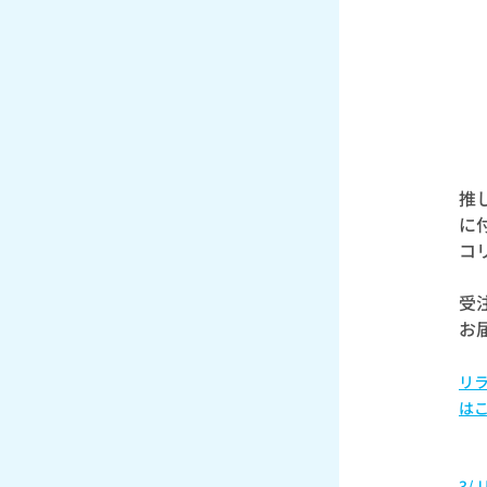
推
に
コ
受注
お
リ
は
3/