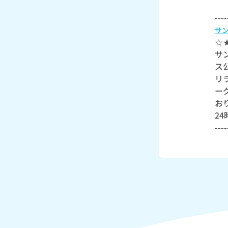
----
サ
☆
サ
ス
リ
ー
お
2
----