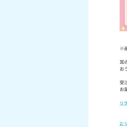
※
耳
お
受注
お
リ
2/