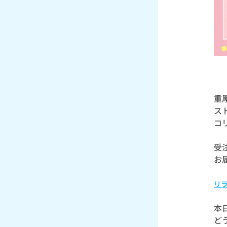
重
ス
コ
受注
お
リ
本
ど