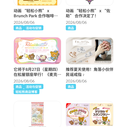
动画 “轻松小熊” x
动画 “轻松小熊” x “佐
Brunch Park 合作咖啡厅
助” 合作决定了！
将举行！
2026/08/06
2026/08/06
商品
活动与促销
商品
它将于8月27日（星期四）
推荐夏天使用！角落小伙伴
在松屋银座举行！《麦克麦
民谣戒指 ♪
克奇迹仙境》详细信息 ♪
2026/08/06
2026/08/06
商品
活动与促销
商品
轻松熊商店博客