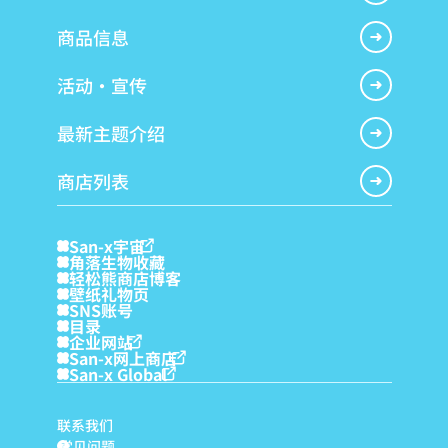
商品信息
活动・宣传
最新主题介绍
商店列表
San-x宇宙
角落生物收藏
轻松熊商店博客
壁纸礼物页
SNS账号
目录
企业网站
San-x网上商店
San-x Global
联系我们
常见问题
?