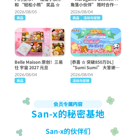
和 “轻松小熊” 奖品 ☆
角落小伙伴” 限时合作！
第 2 部分已经开始！
2026/08/05
2026/08/04
商品
商品
活动与促销
Belle Maison 原创！三易
[恭喜 ☆ 突破850万DL]
仕 宇宙 2027 元旦
“Sumi Sumi” 大答谢活
动举行 ♪
2026/08/04
2026/08/04
商品
活动与促销
会员专属内容
San-x的秘密基地
San-x的伙伴们