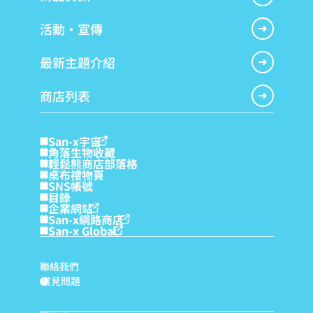
活動・宣傳
最新主題介紹
商店列表
San-x宇宙
角落生物收藏
輕鬆熊商店部落格
桌布禮物頁
SNS帳號
目錄
企業網站
San-x網路商店
San-x Global
聯絡我們
常見問題
?