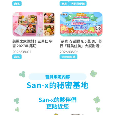
商品
商品
活動與促銷
美麗之家原創！三易仕 宇
[恭喜 ☆ 超過 8.5 萬 DL] 舉
宙 2027年 尾切
行「蘇美住美」大感謝活動
♪
2026/08/04
2026/08/04
商品
活動與促銷
會員限定內容
San-x的秘密基地
San-x的夥伴們
更貼近您