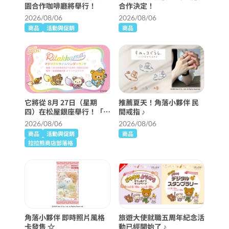
園合作咖啡廳將舉行！
合作決定！
2026/08/06
2026/08/06
商品
活動與促銷
商品
它將從 8月 27日（星期
推薦夏天！角落小夥伴 民
四）在松屋銀座舉行！「麥
間戒指 ♪
克奇蹟仙境」詳細信息 ♪
2026/08/06
2026/08/06
商品
活動與促銷
商品
拉拉熊商店部落格
角落小夥伴 即時照片風格
旅遊大使就職五周年紀念活
卡發售 ☆
動已經開始了 ♪