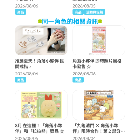
2026/08/06
2026/08/05
商品
商品
活動與促銷
同一角色的相關資訊
推薦夏天！角落小夥伴 民
角落小夥伴 即時照片風格
間戒指 ♪
卡發售 ☆
2026/08/06
2026/08/06
商品
商品
8月 在這裡！「角落小夥
「丸龜清門 × 角落小夥
伴」和「拉拉熊」獎品 ☆
伴」限時合作！第 2 部分已
經開始了！
2026/08/05
2026/08/04