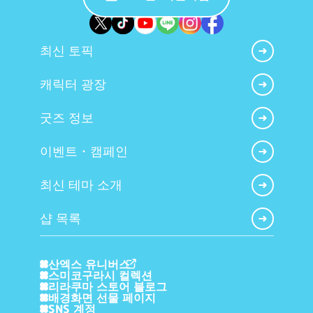
최신 토픽
캐릭터 광장
굿즈 정보
이벤트・캠페인
최신 테마 소개
샵 목록
산엑스 유니버스
스미코구라시 컬렉션
리라쿠마 스토어 블로그
배경화면 선물 페이지
SNS 계정