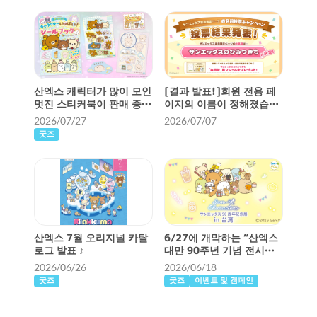
산엑스 캐릭터가 많이 모인
[결과 발표!]회원 전용 페
멋진 스티커북이 판매 중입
이지의 이름이 정해졌습니
니다 ♪
다 ♪
2026/07/27
2026/07/07
굿즈
산엑스 7월 오리지널 카탈
6/27에 개막하는 “산엑스
로그 발표 ♪
대만 90주년 기념 전시
회”의 최신 정보를 소개합
2026/06/26
2026/06/18
니다 ♪
굿즈
굿즈
이벤트 및 캠페인