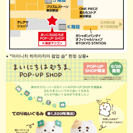
● “마이니치 하치마치마 팝업 숍” 한정 상품●