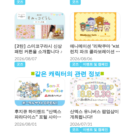
굿즈
굿즈
[2탄] 스미코구라시 신상
애니메이션 '리락쿠마 '×브
패턴 커튼을 소개합니다 ♪
런치 파크 콜라보레이션 카
페가 개최됩니다!
2026/08/07
2026/08/06
굿즈
굿즈
이벤트 및 캠페인
같은 캐릭터의 관련 정보
후지큐 하이랜드 "산엑스
산엑스 유니버스 팝업샵이
파라다이스” 포털 사이트
개최됩니다!
오픈!
2026/08/01
2026/07/31
굿즈
이벤트 및 캠페인