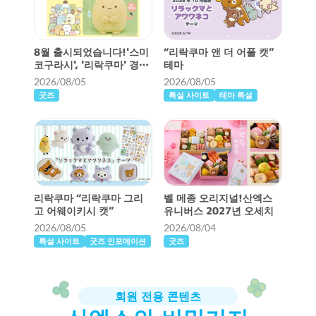
8월 출시되었습니다!'스미
“리락쿠마 앤 더 어풀 캣”
코구라시', '리락쿠마' 경품
테마
☆
2026/08/05
2026/08/05
굿즈
특설 사이트
테마 특설
리락쿠마 “리락쿠마 그리
벨 메종 오리지널!산엑스
고 어웨이키시 캣”
유니버스 2027년 오세치
2026/08/05
2026/08/04
특설 사이트
굿즈 인포메이션
굿즈
회원 전용 콘텐츠