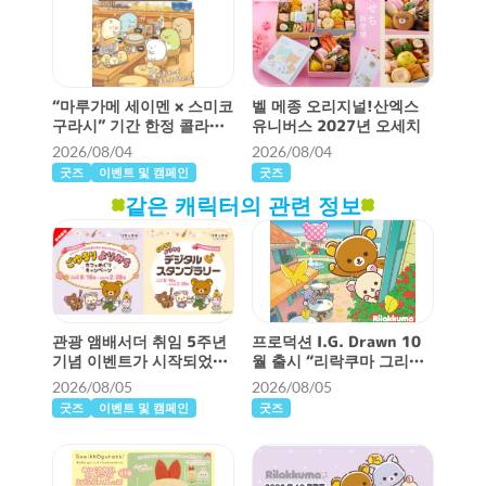
“마루가메 세이멘 × 스미코
벨 메종 오리지널!산엑스
구라시” 기간 한정 콜라보
유니버스 2027년 오세치
레이션!2부가 시작되었습
2026/08/04
2026/08/04
니다!
굿즈
이벤트 및 캠페인
굿즈
같은 캐릭터의 관련 정보
관광 앰배서더 취임 5주년
프로덕션 I.G. Drawn 10
기념 이벤트가 시작되었습
월 출시 “리락쿠마 그리고
니다 ♪
끔찍한 고양이” 테마 공개
2026/08/05
2026/08/05
♪
굿즈
이벤트 및 캠페인
굿즈