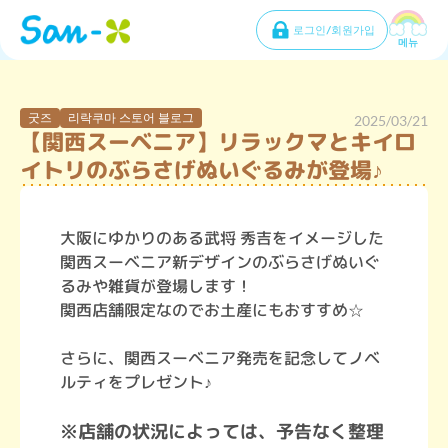
로그인/회원가입
메뉴
굿즈
리락쿠마 스토어 블로그
2025/03/21
【関西スーベニア】リラックマとキイロ
イトリのぶらさげぬいぐるみが登場♪
大阪にゆかりのある武将 秀吉をイメージした
関西スーベニア新デザインのぶらさげぬいぐ
るみや雑貨が登場します！
関西店舗限定なのでお土産にもおすすめ☆
さらに、関西スーベニア発売を記念してノベ
ルティをプレゼント♪
※店舗の状況によっては、予告なく整理