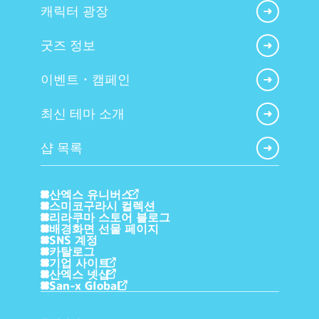
캐릭터 광장
굿즈 정보
이벤트・캠페인
최신 테마 소개
샵 목록
산엑스 유니버스
스미코구라시 컬렉션
리라쿠마 스토어 블로그
배경화면 선물 페이지
SNS 계정
카탈로그
기업 사이트
산엑스 넷샵
San-x Global