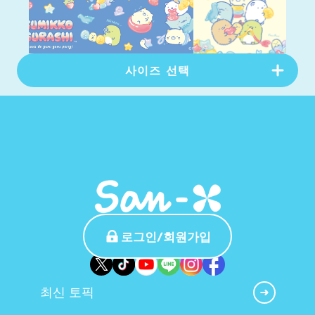
사이즈 선택
PC버전
(
1920
×
1080
px)
다운로드
스마트폰 버전
(
1080
×
1920
px)
다운로드
스마트폰 버전
(
1179
×
2556
px)
로그인/회원가입
다운로드
최신 토픽