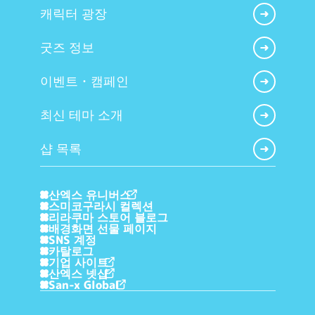
캐릭터 광장
굿즈 정보
이벤트・캠페인
최신 테마 소개
샵 목록
산엑스 유니버스
스미코구라시 컬렉션
리라쿠마 스토어 블로그
배경화면 선물 페이지
SNS 계정
카탈로그
기업 사이트
산엑스 넷샵
San-x Global