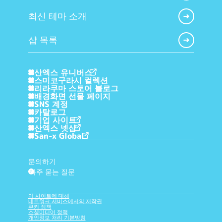
최신 테마 소개
샵 목록
산엑스 유니버스
스미코구라시 컬렉션
리라쿠마 스토어 블로그
배경화면 선물 페이지
SNS 계정
카탈로그
기업 사이트
산엑스 넷샵
San-x Global
문의하기
자주 묻는 질문
?
이 사이트에 대해
네트워크 서비스에서의 저작권
쿠키 정책
소셜미디어 정책
개인정보 처리 기본방침