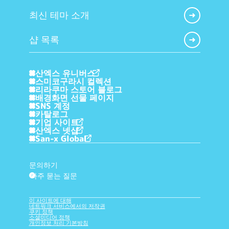
최신 테마 소개
샵 목록
산엑스 유니버스
스미코구라시 컬렉션
리라쿠마 스토어 블로그
배경화면 선물 페이지
SNS 계정
카탈로그
기업 사이트
산엑스 넷샵
San-x Global
문의하기
자주 묻는 질문
?
이 사이트에 대해
네트워크 서비스에서의 저작권
쿠키 정책
소셜미디어 정책
개인정보 처리 기본방침