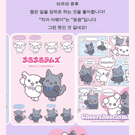
라무와 류후
램은 일을 앞뒤로 하는 것을 좋아합니다!
“치어 어웨이”는 “응원”입니다
그런 뜻인 것 같네요!