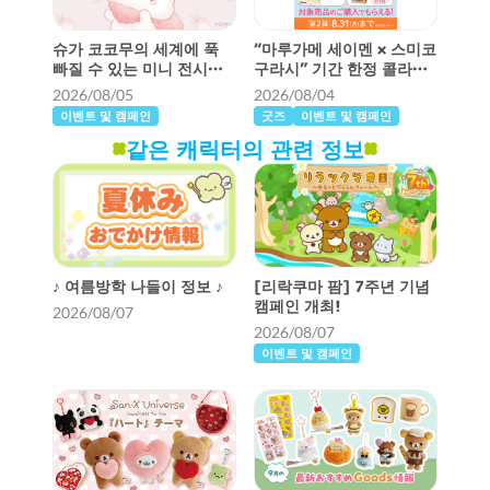
슈가 코코무의 세계에 푹
“마루가메 세이멘 × 스미코
빠질 수 있는 미니 전시회
구라시” 기간 한정 콜라보
가 열립니다!
레이션!2부가 시작되었습
2026/08/05
2026/08/04
니다!
이벤트 및 캠페인
굿즈
이벤트 및 캠페인
같은 캐릭터의 관련 정보
♪ 여름방학 나들이 정보 ♪
[리락쿠마 팜] 7주년 기념
캠페인 개최!
2026/08/07
2026/08/07
이벤트 및 캠페인