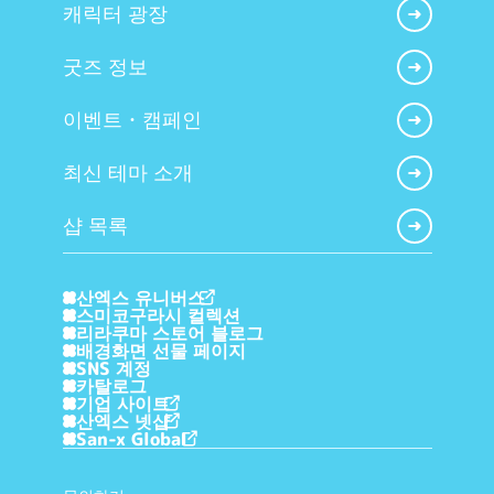
캐릭터 광장
굿즈 정보
이벤트・캠페인
최신 테마 소개
샵 목록
산엑스 유니버스
스미코구라시 컬렉션
리라쿠마 스토어 블로그
배경화면 선물 페이지
SNS 계정
카탈로그
기업 사이트
산엑스 넷샵
San-x Global