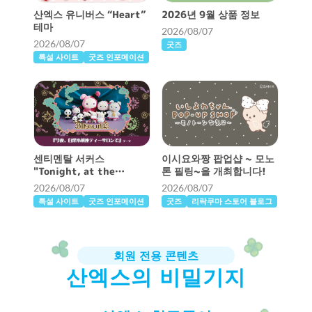
산엑스 유니버스 “Heart”
2026년 9월 상품 정보
테마
2026/08/07
2026/08/07
굿즈
특설 사이트
굿즈 인포메이션
센티멘탈 서커스
이시요와짱 팝업샵 ~ 모노
"Tonight, at the
톤 필링~을 개최합니다!
Shirokurokogumaza Tea
2026/08/07
2026/08/07
Salon” 테마
특설 사이트
굿즈 인포메이션
굿즈
리락쿠마 스토어 블로그
회원 전용 콘텐츠
산엑스의 비밀기지