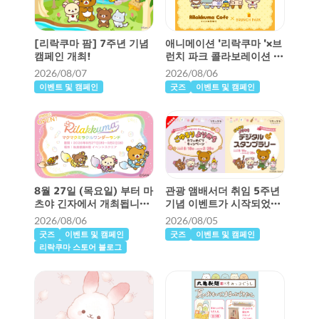
[리락쿠마 팜] 7주년 기념
애니메이션 '리락쿠마 '×브
캠페인 개최!
런치 파크 콜라보레이션 카
페가 개최됩니다!
2026/08/07
2026/08/06
이벤트 및 캠페인
굿즈
이벤트 및 캠페인
8월 27일 (목요일) 부터 마
관광 앰배서더 취임 5주년
츠야 긴자에서 개최됩니
기념 이벤트가 시작되었습
다!“맥맥 미라클 원더랜드”
니다 ♪
2026/08/06
2026/08/05
상세 정보 ♪
굿즈
이벤트 및 캠페인
굿즈
이벤트 및 캠페인
리락쿠마 스토어 블로그