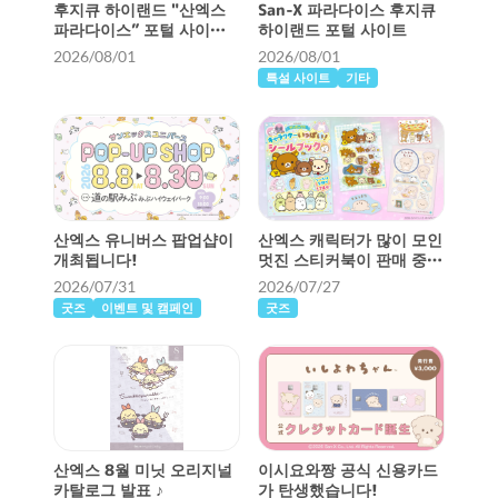
후지큐 하이랜드 "산엑스
San-X 파라다이스 후지큐
파라다이스” 포털 사이트
하이랜드 포털 사이트
오픈!
2026/08/01
2026/08/01
특설 사이트
기타
산엑스 유니버스 팝업샵이
산엑스 캐릭터가 많이 모인
개최됩니다!
멋진 스티커북이 판매 중입
니다 ♪
2026/07/31
2026/07/27
굿즈
이벤트 및 캠페인
굿즈
산엑스 8월 미닛 오리지널
이시요와짱 공식 신용카드
카탈로그 발표 ♪
가 탄생했습니다!