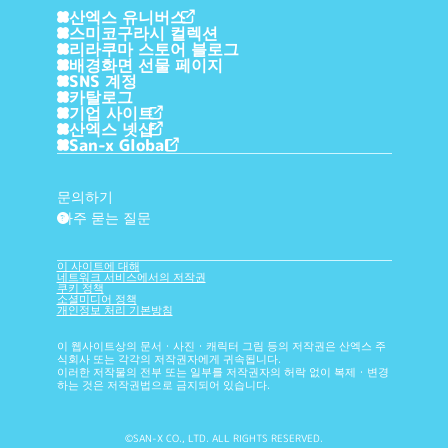
산엑스 유니버스
스미코구라시 컬렉션
리라쿠마 스토어 블로그
배경화면 선물 페이지
SNS 계정
카탈로그
기업 사이트
산엑스 넷샵
San-x Global
문의하기
자주 묻는 질문
?
이 사이트에 대해
네트워크 서비스에서의 저작권
쿠키 정책
소셜미디어 정책
개인정보 처리 기본방침
이 웹사이트상의 문서・사진・캐릭터 그림 등의 저작권은 산엑스 주
식회사 또는 각각의 저작권자에게 귀속됩니다.
이러한 저작물의 전부 또는 일부를 저작권자의 허락 없이 복제・변경
하는 것은 저작권법으로 금지되어 있습니다.
©SAN-X CO., LTD. ALL RIGHTS RESERVED.