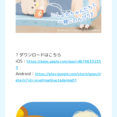
? ダウンロードはこちら
iOS：
https://apps.apple.com/app/id674633235
3
Android：
https://play.google.com/store/apps/d
etails?id=jp.yellowblue.tadaima01