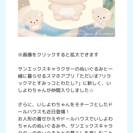
※画像をクリックすると拡大できます
サンエックスキャラクターのぬいぐるみと一
緒に暮らせるスマホアプリ「ただいま?リラ
ックマとすみっコとわたし?」に新しく、い
しよわちゃんが仲間入りしました☆
さらに、いしよわちゃんをモチーフとしたド
ールハウスも近日登場！
お人形の着せかえやドールハウスでいしよわ
ちゃんのぬいぐるみや、サンエックスキャラ