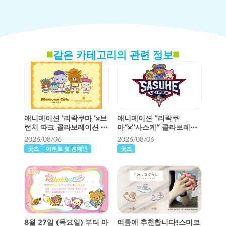
같은 카테고리의 관련 정보
애니메이션 '리락쿠마 '×브
애니메이션 "리락쿠
런치 파크 콜라보레이션 카
마”×"사스케” 콜라보레이
페가 개최됩니다!
션 결정!
2026/08/06
2026/08/06
굿즈
이벤트 및 캠페인
굿즈
8월 27일 (목요일) 부터 마
여름에 추천합니다!스미코