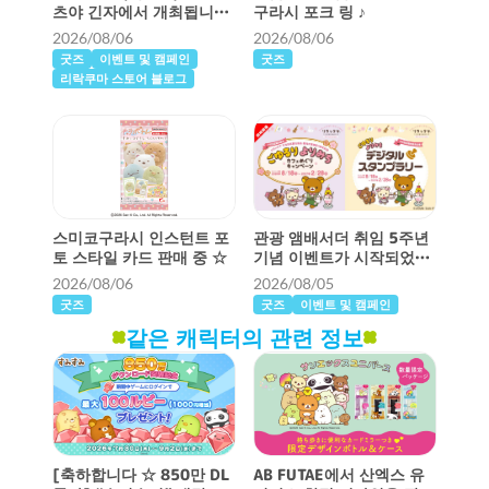
츠야 긴자에서 개최됩니
구라시 포크 링 ♪
다!“맥맥 미라클 원더랜드”
2026/08/06
2026/08/06
상세 정보 ♪
굿즈
이벤트 및 캠페인
굿즈
리락쿠마 스토어 블로그
스미코구라시 인스턴트 포
관광 앰배서더 취임 5주년
토 스타일 카드 판매 중 ☆
기념 이벤트가 시작되었습
니다 ♪
2026/08/06
2026/08/05
굿즈
굿즈
이벤트 및 캠페인
같은 캐릭터의 관련 정보
[축하합니다 ☆ 850만 DL
AB FUTAE에서 산엑스 유