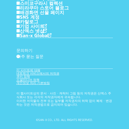
스미코구라시 컬렉션
리라쿠마 스토어 블로그
배경화면 선물 페이지
SNS 계정
카탈로그
기업 사이트
산엑스 넷샵
San-x Global
문의하기
자주 묻는 질문
?
이 사이트에 대해
네트워크 서비스에서의 저작권
쿠키 정책
소셜미디어 정책
개인정보 처리 기본방침
이 웹사이트상의 문서・사진・캐릭터 그림 등의 저작권은 산엑스 주
식회사 또는 각각의 저작권자에게 귀속됩니다.
이러한 저작물의 전부 또는 일부를 저작권자의 허락 없이 복제・변경
하는 것은 저작권법으로 금지되어 있습니다.
©SAN-X CO., LTD. ALL RIGHTS RESERVED.