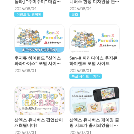
돌파] “수미수미” 대감사
니버스 한정 디자인을 판매
캠페인 개최 ♪
중입니다!
2026/08/04
2026/08/04
이벤트 및 캠페인
굿즈
후지큐 하이랜드 "산엑스
San-X 파라다이스 후지큐
파라다이스” 포털 사이트
하이랜드 포털 사이트
오픈!
2026/08/01
2026/08/01
특설 사이트
기타
산엑스 유니버스 팝업샵이
산엑스 유니버스 게이밍 쿨
개최됩니다!
링 시트가 출시되었습니다
♪
2026/07/31
2026/07/31